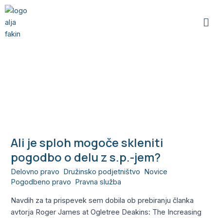
Skip
Me
to
content
uber
Ali je sploh mogoče skleniti
Ali
je
pogodbo o delu z s.p.-jem?
sploh
Delovno pravo
,
Družinsko podjetništvo
,
Novice
,
mogoče
Pogodbeno pravo
,
Pravna služba
/
Alja
skleniti
pogodbo
Navdih za ta prispevek sem dobila ob prebiranju članka
o
avtorja Roger James at Ogletree Deakins: The Increasing