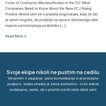
delu
Costs of Contractor Misclassification in the EU: What
z
Companies Need to Know About the New ECJ Ruling
s.p.-
Prejšnji vikend sem se s prijatelji pogovarjala, kdaj (in če)
jem?
je sploh mogoče, da podjetje za opravo določenega dela
najame samostojnega podjetnika […]
Read More »
Svoje ekipe nikoli ne pustim na cedilu
Verjamem v zaupanje, jasno komunikacijo in pravočasno
podporo. Vsaka stranka je zame partnerica – in ko enkrat
sodelujeva, veste, da v pravnih izzivih niste nikoli sami