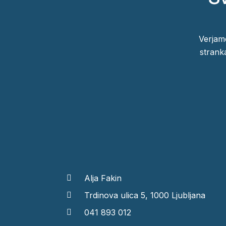
Verjam
strank
Alja Fakin
Trdinova ulica 5, 1000 Ljubljana
041 893 012