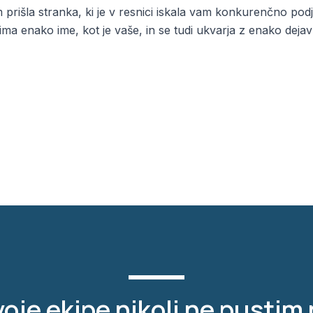
am prišla stranka, ki je v resnici iskala vam konkurenčno po
i ima enako ime, kot je vaše, in se tudi ukvarja z enako dejav
oje ekipe nikoli ne pustim