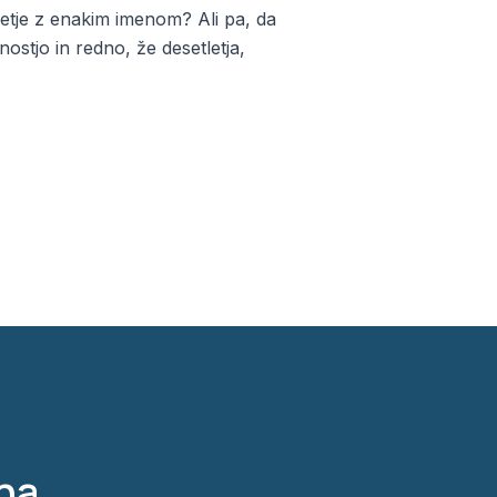
djetje z enakim imenom? Ali pa, da
nostjo in redno, že desetletja,
 na