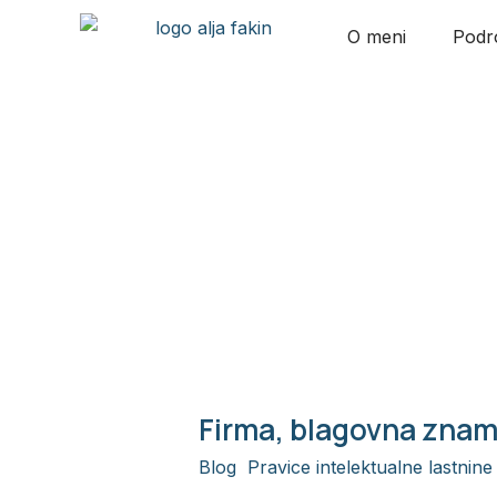
Skip
O meni
Podro
to
content
Trend
Firma, blagovna znam
Firma,
blagovna
Blog
,
Pravice intelektualne lastnine
znamka,