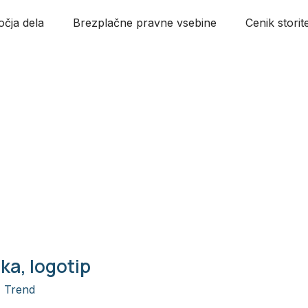
čja dela
Brezplačne pravne vsebine
Cenik storit
ka, logotip
,
Trend
/
Alja