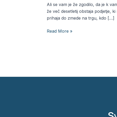
logotip
Ali se vam je že zgodilo, da je k v
že več desetletij obstaja podjetje, k
prihaja do zmede na trgu, kdo […]
Read More »
Sv