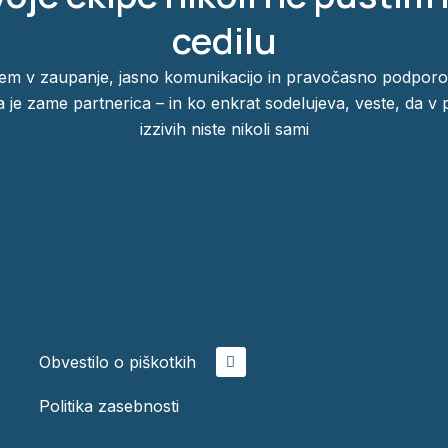
cedilu
em v zaupanje, jasno komunikacijo in pravočasno podporo
a je zame partnerica – in ko enkrat sodelujeva, veste, da v 
izzivih niste nikoli sami
L
Obvestilo o piškotkih
i
n
k
Politika zasebnosti
e
d
i