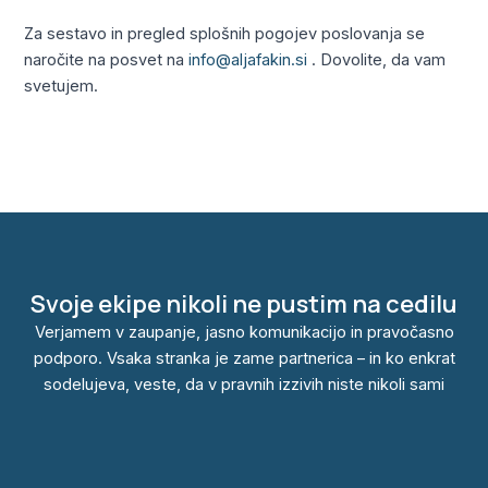
Za sestavo in pregled splošnih pogojev poslovanja se
naročite na posvet na
info@aljafakin.si
. Dovolite, da vam
svetujem.
←
Previous Prispevek
Next Prispevek
→
Svoje ekipe nikoli ne pustim na cedilu
Verjamem v zaupanje, jasno komunikacijo in pravočasno
podporo. Vsaka stranka je zame partnerica – in ko enkrat
sodelujeva, veste, da v pravnih izzivih niste nikoli sami