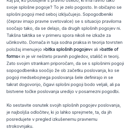
Kaj pa, ko poslujete s pravno osebo, ki ima ravno tako
svoje splošne pogoje? To je zelo pogosto. In običajno se
splošni pogoji med seboj izključujejo. Sopogodbeniki
(čeprav imajo pravne svetovalce) se s situacijo praviloma
soočajo tako, da se delajo, da drugih splošnih pogojev ni.
Takšna taktika se v primeru spora nikoli ne izkaže za
učinkovito. Domača in tuja sodna praksa in teorija tovrsten
položaj imenujejo »
bitka splošnih pogojev
« ali »
battle of
forms
« in je vir nešteto pravnih pogledov, stališč in teorij.
Zato svojim strankam priporočam, da se s splošnimi pogoji
sopogodbenika soočijo že ob začetku poslovanja, ko se
pogoji medsebojnega poslovanja šele definirajo in se
takrat dogovorijo, čigavi splošni pogoji bodo veljali, ali pa
bistvene točke poslovanja uredijo v posamezni pogodbi.
Ko sestavite osnutek svojih splošnih pogojev poslovanja,
je najboljša odločitev, ki jo lahko sprejmete, ta, da jih
posredujete v pregled izkušenemu pravnemu
strokovnjaku.