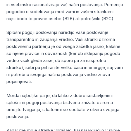
in vsebinsko racionalizirajo vaš način poslovanja. Pomenijo
pogodbo o sodelovanju med vami in vašimi strankami,
najsi bodo to pravne osebe (B2B) ali potrošniki (B2C).
Splošni pogoji poslovanja naredijo vaše poslovanje
transparentno in zaupanja vredno. Vaši stranki oziroma
poslovnemu partnerju je od vsega začetka jasno, kakšne
so njene pravice in obveznosti (ker ob sklepanju pogodb
vedno vsak gleda zase, ob sporu pa za nasprotno
stranko), sebi pa prihranite veliko časa in energije, saj vam
ni potrebno svojega načina poslovanja vedno znova
pojasnjevati.
Morda najboljše pa je, da lahko z dobro sestavljenimi
splošnimi pogoji poslovanja bistveno znižate oziroma
omejite tveganja, s katerimi se soočate v okviru svojega
poslovanja.
Kadar me moje stranke vprašajo, kaj naj vključijo v svoje