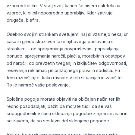
vzorcev kritični. V vsej svoji karieri še nisem naletela na
vzorec, ki bi bil neposredno uporabljiv. Kdor zatrjuje
drugače, blefira.
Osebno svojim strankam svetujem, naj si vzamejo nekaj ur
časa in gredo skozi vse faze njihovega poslovanja s
strankami – od sprejemanja povpraševanj, pripravljanja
ponudb, sprejemanja naročil, plačila, morebitnih odstopov
od naročil, do prevzetih tveganj in izključitev odgovornosti,
reševanja reklamacij in pristojnega prava in sodišča. Pri
tem razmišljajte, kako ravnate v teh situacijah in zapišite.
To je namreč vaše poslovanje.
Splošne pogoje morate objaviti na običajen način ter jih
redno posodabljati, paziti pa morate tudi, da se vaš
sopogodbenik v času sklepanja pogodbe z njimi seznani in
se zaveda, da so sestavni del sklenjene pogodbe.