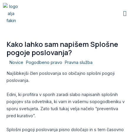
Skip
Me
to
content
Kako lahko sam napišem Splošne
pogoje poslovanja?
/
Novice
,
Pogodbeno pravo
,
Pravna služba
/ By
Alja
Najšibkejši člen poslovanja so običajno splošni pogoji
poslovanja.
Edini, ki profitira v sporih zaradi slabo napisanih splošnih
pogojev sta odvetnika, ki vam in vašemu sopogodbeniku v
sporu svetujeta. Zato tudi tukaj velja načelo “preventiva
pred kurativo”.
Splošni pogoji poslovanja pisno določajo in s tem časovno