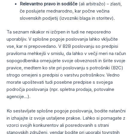
Relevantno pravo in sodišče
(ali arbitražo) – zlasti,
če poslujete mednarodno, kar počne večina
slovenskih podjetij (izvozniki blaga in storitev).
Ta seznam nikakor ni izčrpen in tudi ne neposredno
uporabljiv. V splošne pogoje poslovanja lahko vključite
vse, kar ni prepovedano. V B2B poslovanju so predpisi
praviloma mehkejši v smislu, da lahko v večji meri na račun
sopogodbenika omejujete svoje obveznosti in širite svoje
pravice, medtem ko ste pri poslovanju s potrošniki (B2C)
strogo omejeni s predpisi o varstvu potrošnikov. Vedno
morate upoštevati tudi posebne predpise s svojega
področja poslovanja (npr. spletna prodaja, potovalne
agencije…).
Ko sestavljate splošne pogoje poslovanja, bodite natančni
in izhajajte iz svoje ustaljene prakse. Lahko si pomagate z
vzorci svojih konkurentov ali posredovanih s strani
stanovskih združenj, vendar bodite pri uporabi tovrstnih