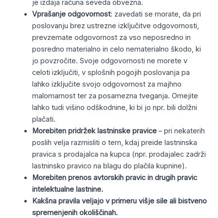
je izdaja računa seveda obvezna.
Vprašanje odgovornost
: zavedati se morate, da pri
poslovanju brez ustrezne izključitve odgovornosti,
prevzemate odgovornost za vso neposredno in
posredno materialno in celo nematerialno škodo, ki
jo povzročite. Svoje odgovornosti ne morete v
celoti izključiti, v splošnih pogojih poslovanja pa
lahko izključite svojo odgovornost za majhno
malomarnost ter za posamezna tveganja. Omejite
lahko tudi višino odškodnine, ki bi jo npr. bili dolžni
plačati.
Morebiten pridržek lastninske pravice
– pri nekaterih
poslih velja razmisliti o tem, kdaj preide lastninska
pravica s prodajalca na kupca (npr. prodajalec zadrži
lastninsko pravico na blagu do plačila kupnine).
Morebiten prenos avtorskih pravic in drugih pravic
intelektualne lastnine.
Kakšna pravila veljajo v primeru višje sile ali bistveno
spremenjenih okoliščinah.