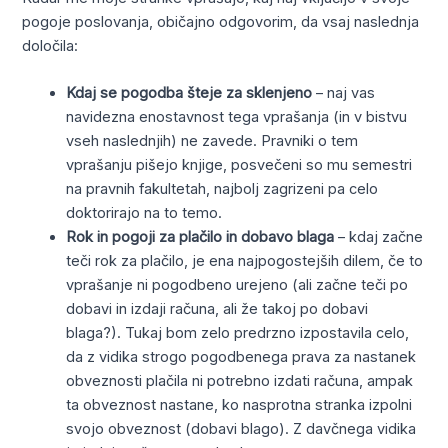
pogoje poslovanja, običajno odgovorim, da vsaj naslednja
določila:
Kdaj se pogodba šteje za sklenjeno
– naj vas
navidezna enostavnost tega vprašanja (in v bistvu
vseh naslednjih) ne zavede. Pravniki o tem
vprašanju pišejo knjige, posvečeni so mu semestri
na pravnih fakultetah, najbolj zagrizeni pa celo
doktorirajo na to temo.
Rok in pogoji za plačilo in dobavo blaga
– kdaj začne
teči rok za plačilo, je ena najpogostejših dilem, če to
vprašanje ni pogodbeno urejeno (ali začne teči po
dobavi in izdaji računa, ali že takoj po dobavi
blaga?). Tukaj bom zelo predrzno izpostavila celo,
da z vidika strogo pogodbenega prava za nastanek
obveznosti plačila ni potrebno izdati računa, ampak
ta obveznost nastane, ko nasprotna stranka izpolni
svojo obveznost (dobavi blago). Z davčnega vidika