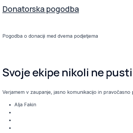
Donatorska pogodba
odškodninsko pravo
,
Pogodbeno pravo
,
Uncategorized
/
Pogodba o donaciji med dvema podjetjema
Read More »
Svoje ekipe nikoli ne pust
Verjamem v zaupanje, jasno komunikacijo in pravočasno pod
Alja Fakin
Trdinova ulica 5, 1000 Ljubljana
041 893 012
info@aljafakin.si