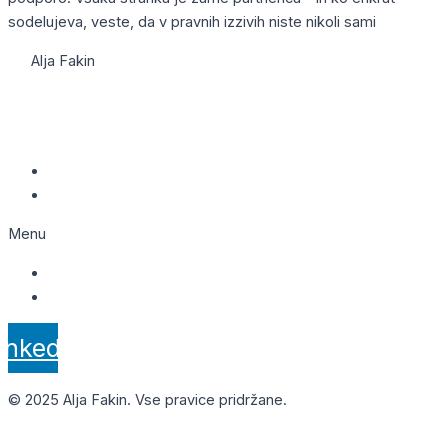
sodelujeva, veste, da v pravnih izzivih niste nikoli sami
Alja Fakin
Trdinova ulica 5, 1000 Ljubljana
041 893 012
info@aljafakin.si
Obvestilo o piškotkih
Politika zasebnosti
Menu
Obvestilo o piškotkih
Politika zasebnosti
inkedin
© 2025 Alja Fakin. Vse pravice pridržane.