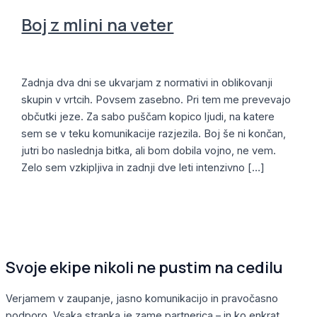
Boj z mlini na veter
Novice
,
Pravna služba
/
Alja
Zadnja dva dni se ukvarjam z normativi in oblikovanji
skupin v vrtcih. Povsem zasebno. Pri tem me prevevajo
občutki jeze. Za sabo puščam kopico ljudi, na katere
sem se v teku komunikacije razjezila. Boj še ni končan,
jutri bo naslednja bitka, ali bom dobila vojno, ne vem.
Zelo sem vzkipljiva in zadnji dve leti intenzivno […]
Read More »
Svoje ekipe nikoli ne pustim na cedilu
Verjamem v zaupanje, jasno komunikacijo in pravočasno
podporo. Vsaka stranka je zame partnerica – in ko enkrat