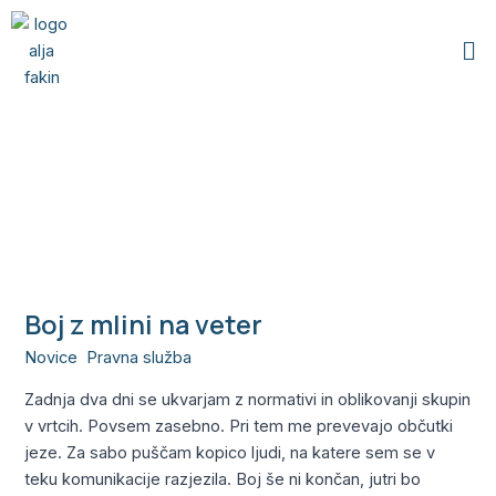
Skip
Me
to
content
normativi v vrtcih
Boj z mlini na veter
Boj
z
Novice
,
Pravna služba
/
Alja
mlini
Zadnja dva dni se ukvarjam z normativi in oblikovanji skupin
na
v vrtcih. Povsem zasebno. Pri tem me prevevajo občutki
veter
jeze. Za sabo puščam kopico ljudi, na katere sem se v
teku komunikacije razjezila. Boj še ni končan, jutri bo