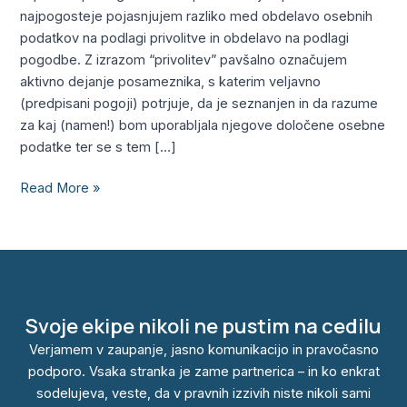
privolitve
najpogosteje pojasnjujem razliko med obdelavo osebnih
ali
podatkov na podlagi privolitve in obdelavo na podlagi
pogodbe?
pogodbe. Z izrazom “privolitev” pavšalno označujem
aktivno dejanje posameznika, s katerim veljavno
(predpisani pogoji) potrjuje, da je seznanjen in da razume
za kaj (namen!) bom uporabljala njegove določene osebne
podatke ter se s tem […]
Read More »
Svoje ekipe nikoli ne pustim na cedilu
Verjamem v zaupanje, jasno komunikacijo in pravočasno
podporo. Vsaka stranka je zame partnerica – in ko enkrat
sodelujeva, veste, da v pravnih izzivih niste nikoli sami