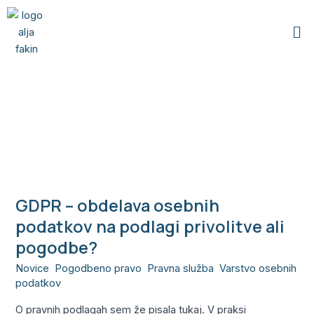
Skip
Me
to
content
pravna podlaga
GDPR – obdelava osebnih
GDPR
–
podatkov na podlagi privolitve ali
obdelava
pogodbe?
osebnih
Novice
,
Pogodbeno pravo
,
Pravna služba
,
Varstvo osebnih
podatkov
podatkov
/
Alja
na
podlagi
O pravnih podlagah sem že pisala tukaj. V praksi