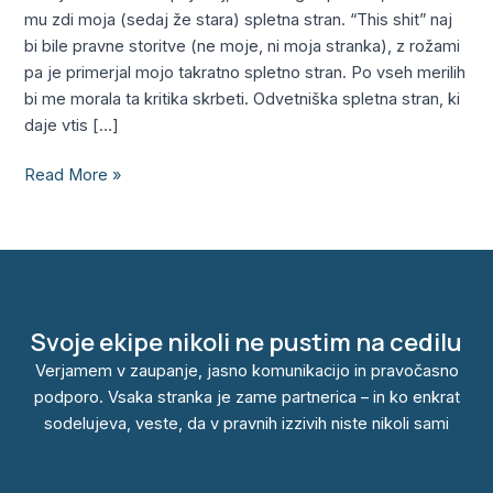
shit
mu zdi moja (sedaj že stara) spletna stran. “This shit” naj
i
bi bile pravne storitve (ne moje, ni moja stranka), z rožami
don’t
pa je primerjal mojo takratno spletno stran. Po vseh merilih
want
bi me morala ta kritika skrbeti. Odvetniška spletna stran, ki
it
daje vtis […]
to
look
Read More »
like
a
flower”
Svoje ekipe nikoli ne pustim na cedilu
Verjamem v zaupanje, jasno komunikacijo in pravočasno
podporo. Vsaka stranka je zame partnerica – in ko enkrat
sodelujeva, veste, da v pravnih izzivih niste nikoli sami