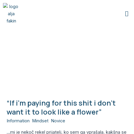
Skip
Me
to
content
pravna ureditev
poslovanja
“If i’m paying for this shit i don’t
“If
i’m
want it to look like a flower”
paying
Information
,
Mindset
,
Novice
/
Alja
for
this
…mi je nekoč rekel prijatelj, ko sem ga vprašala, kakšna se