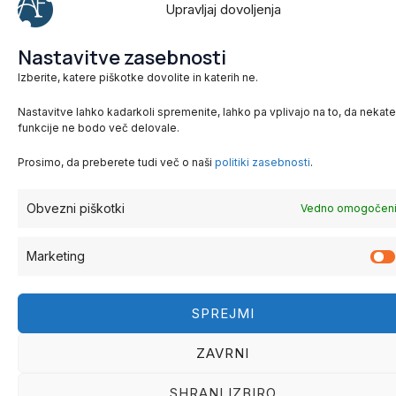
Upravljaj dovoljenja
Nastavitve zasebnosti
Alja Fakin
Obvestilo o piškotki
Izberite, katere piškotke dovolite in katerih ne.
Trdinova ulica 5, 1000
Ljubljana
Politika zasebnosti
Nastavitve lahko kadarkoli spremenite, lahko pa vplivajo na to, da nekat
funkcije ne bodo več delovale.
041 893 012
info@aljafakin.si
Prosimo, da preberete tudi več o naši
politiki zasebnosti
.
Obvezni piškotki
Vedno omogočen
Marketing
© 2025 Alja Fakin. Vse pravice pridržane.
SPREJMI
ZAVRNI
SHRANI IZBIRO