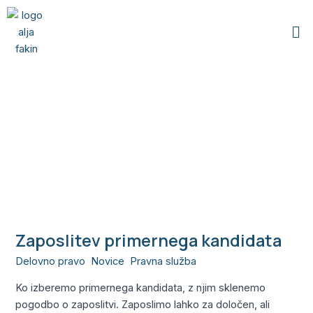
Skip
Me
to
content
posvet pri
odvetniku
Zaposlitev primernega kandidata
Zaposlitev
primernega
Delovno pravo
,
Novice
,
Pravna služba
/
Alja
kandidata
Ko izberemo primernega kandidata, z njim sklenemo
pogodbo o zaposlitvi. Zaposlimo lahko za določen, ali