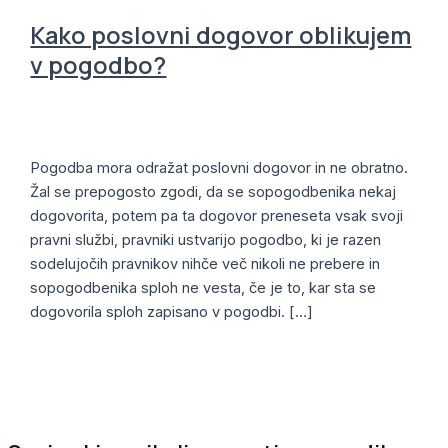
Kako poslovni dogovor oblikujem
v pogodbo?
Družinsko podjetništvo
,
Novice
,
Pogodbeno pravo
,
Pravna služba
/
Alja
Pogodba mora odražat poslovni dogovor in ne obratno.
Žal se prepogosto zgodi, da se sopogodbenika nekaj
dogovorita, potem pa ta dogovor preneseta vsak svoji
pravni službi, pravniki ustvarijo pogodbo, ki je razen
sodelujočih pravnikov nihče več nikoli ne prebere in
sopogodbenika sploh ne vesta, če je to, kar sta se
dogovorila sploh zapisano v pogodbi. […]
Read More »