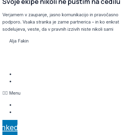
Svoje ekipe nikoli ne pustim na cedilu
Verjamem v zaupanje, jasno komunikacijo in pravočasno
podporo. Vsaka stranka je zame partnerica – in ko enkrat
sodelujeva, veste, da v pravnih izzivih niste nikoli sami
Alja Fakin
Trdinova ulica 5, 1000 Ljubljana
041 893 012
info@aljafakin.si
Obvestilo o piškotkih
Politika zasebnosti
Menu
Obvestilo o piškotkih
Politika zasebnosti
inkedin