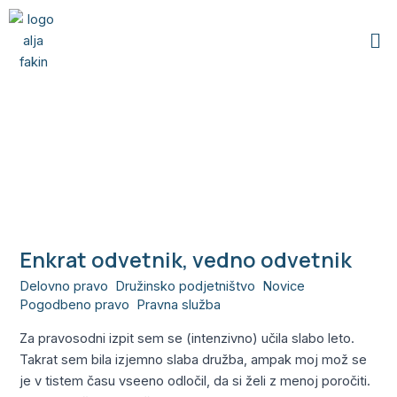
Skip
Me
to
content
celje
Enkrat odvetnik, vedno odvetnik
Enkrat
odvetnik,
Delovno pravo
,
Družinsko podjetništvo
,
Novice
,
vedno
Pogodbeno pravo
,
Pravna služba
/
Alja
odvetnik
Za pravosodni izpit sem se (intenzivno) učila slabo leto.
Takrat sem bila izjemno slaba družba, ampak moj mož se
je v tistem času vseeno odločil, da si želi z menoj poročiti.