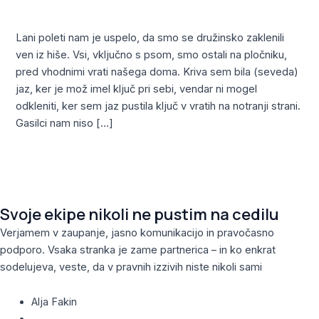
podatkov
,
Združitve in prevzemi
/
Alja
Lani poleti nam je uspelo, da smo se družinsko zaklenili
ven iz hiše. Vsi, vključno s psom, smo ostali na pločniku,
pred vhodnimi vrati našega doma. Kriva sem bila (seveda)
jaz, ker je mož imel ključ pri sebi, vendar ni mogel
odkleniti, ker sem jaz pustila ključ v vratih na notranji strani.
Gasilci nam niso […]
Read More »
Svoje ekipe nikoli ne pustim na cedilu
Verjamem v zaupanje, jasno komunikacijo in pravočasno
podporo. Vsaka stranka je zame partnerica – in ko enkrat
sodelujeva, veste, da v pravnih izzivih niste nikoli sami
Alja Fakin