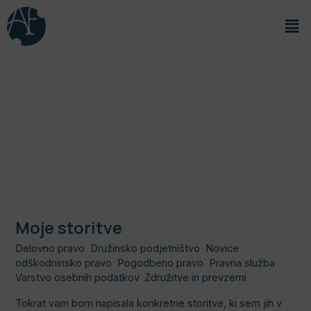
Skip
Me
to
content
producentske
pravice
Moje storitve
Moje
storitve
Delovno pravo
,
Družinsko podjetništvo
,
Novice
,
odškodninsko pravo
,
Pogodbeno pravo
,
Pravna služba
,
Varstvo osebnih podatkov
,
Združitve in prevzemi
/
Alja
Tokrat vam bom napisala konkretne storitve, ki sem jih v