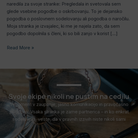
naredila za svoje stranke: Pregledala in svetovala sem
glede vsebine pogodbe o oskrbovanju. To je dejansko
pogodba o poslovnem sodelovanju ali pogodba o naročilu.
Moja stranka je izvajalec, ki me je najela zato, da sem
pogodbo dopolnila s členi, ki so bili zanjo v korist […]
Read More »
Svoje ekipe nikoli ne pustim na cedilu
Verjamem v zaupanje, jasno komunikacijo in pravočasno
podporo. Vsaka stranka je zame partnerica – in ko enkrat
sodelujeva, veste, da v pravnih izzivih niste nikoli sami