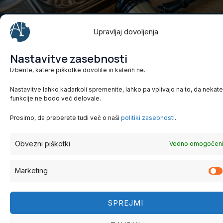
Upravljaj dovoljenja
Alja Fakin
Nastavitve zasebnosti
Obvestilo o piškotki
Trdinova ulica 5, 1000
Izberite, katere piškotke dovolite in katerih ne.
Ljubljana
Politika zasebnosti
Nastavitve lahko kadarkoli spremenite, lahko pa vplivajo na to, da nekat
041 893 012
funkcije ne bodo več delovale.
info@aljafakin.si
Prosimo, da preberete tudi več o naši
politiki zasebnosti
.
Obvezni piškotki
Vedno omogočen
Marketing
© 2025 Alja Fakin. Vse pravice pridržane.
SPREJMI