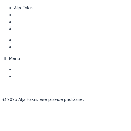
Alja Fakin
Trdinova ulica 5, 1000 Ljubljana
041 893 012
info@aljafakin.si
Obvestilo o piškotkih
Politika zasebnosti
Menu
Obvestilo o piškotkih
Politika zasebnosti
Linkedin
© 2025 Alja Fakin. Vse pravice pridržane.