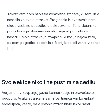
odškodninsko pravo
,
Pogodbeno pravo
,
Pravna služba
,
Varstvo osebnih podatkov
,
Združitve in prevzemi
/
Alja
Tokrat vam bom napisala konkretne storitve, ki sem jih v
naredila za svoje stranke: Pregledala in svetovala sem
glede vsebine pogodbe o oskrbovanju. To je dejansko
pogodba o poslovnem sodelovanju ali pogodba o
naročilu. Moja stranka je izvajalec, ki me je najela zato,
da sem pogodbo dopolnila s členi, ki so bili zanjo v korist
[…]
Read More »
Svoje ekipe nikoli ne pustim na cedilu
Verjamem v zaupanje, jasno komunikacijo in pravočasno
podporo. Vsaka stranka je zame partnerica – in ko enkrat
sodelujeva, veste, da v pravnih izzivih niste nikoli sami