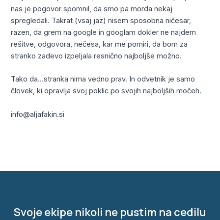
nas je pogovor spomnil, da smo pa morda nekaj
spregledali. Takrat (vsaj jaz) nisem sposobna ničesar,
razen, da grem na google in googlam dokler ne najdem
rešitve, odgovora, nečesa, kar me pomiri, da bom za
stranko zadevo izpeljala resnično najboljše možno.
Tako da…stranka nima vedno prav. In odvetnik je samo
človek, ki opravlja svoj poklic po svojih najboljših močeh.
info@aljafakin.si
←
Previous Prispevek
Next Prispevek
→
Svoje ekipe nikoli ne pustim na cedilu