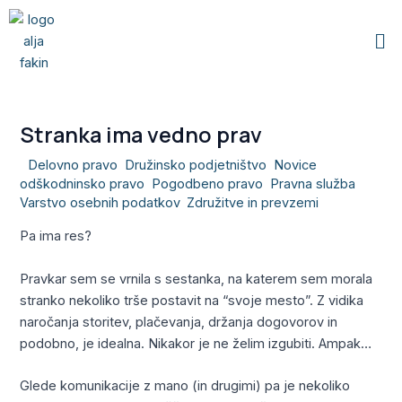
Skip
Me
to
content
Stranka ima vedno prav
/
Delovno pravo
,
Družinsko podjetništvo
,
Novice
,
odškodninsko pravo
,
Pogodbeno pravo
,
Pravna služba
,
Varstvo osebnih podatkov
,
Združitve in prevzemi
/ By
Alja
Pa ima res?
Pravkar sem se vrnila s sestanka, na katerem sem morala
stranko nekoliko trše postavit na “svoje mesto”. Z vidika
naročanja storitev, plačevanja, držanja dogovorov in
podobno, je idealna. Nikakor je ne želim izgubiti. Ampak…
Glede komunikacije z mano (in drugimi) pa je nekoliko