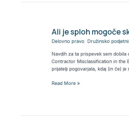
Ali je sploh mogoče s
Ali
je
Delovno pravo
,
Družinsko podjetni
sploh
mogoče
Navdih za ta prispevek sem dobila 
skleniti
Contractor Misclassification in t
pogodbo
prijatelji pogovarjala, kdaj (in če
o
delu
Read More »
z
s.p.-
jem?