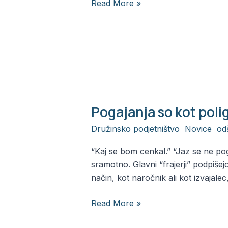
avansa”
Read More »
Pogajanja so kot pol
Pogajanja
so
Družinsko podjetništvo
,
Novice
,
od
kot
poligraf
“Kaj se bom cenkal.” “Jaz se ne pog
–
sramotno. Glavni “frajerji” podpiše
7
način, kot naročnik ali kot izvajal
korakov,
kako
Read More »
ujamemo