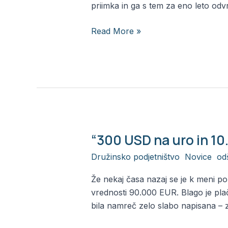
priimka in ga s tem za eno leto odv
Read More »
“300 USD na uro in 1
“300
USD
Družinsko podjetništvo
,
Novice
,
od
na
uro
Že nekaj časa nazaj se je k meni po
in
vrednosti 90.000 EUR. Blago je plača
10.000
bila namreč zelo slabo napisana – 
USD