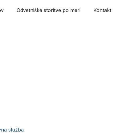
ev
Odvetniške storitve po meri
Kontakt
vna služba
/
Alja