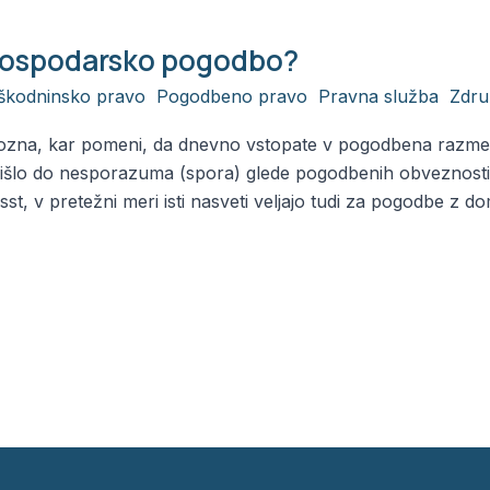
 gospodarsko pogodbo?
škodninsko pravo
,
Pogodbeno pravo
,
Pravna služba
,
Zdru
ozna, kar pomeni, da dnevno vstopate v pogodbena razmerja
prišlo do nesporazuma (spora) glede pogodbenih obveznosti,
ssst, v pretežni meri isti nasveti veljajo tudi za pogodbe z do