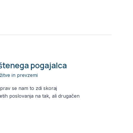
oštenega pogajalca
žitve in prevzemi
/
Alja
eprav se nam to zdi skoraj
etih poslovanja na tak, ali drugačen