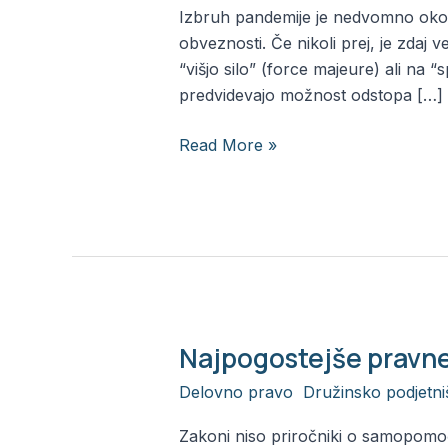
izrednim
Izbruh pandemije je nedvomno okoli
razmeram?
obveznosti. Če nikoli prej, je zdaj 
2.
“višjo silo” (force majeure) ali na
del
predvidevajo možnost odstopa […]
Read More »
Najpogostejše pravne 
Najpogostejše
pravne
Delovno pravo
,
Družinsko podjetni
napake
podjetnikov
Zakoni niso priročniki o samopomoči