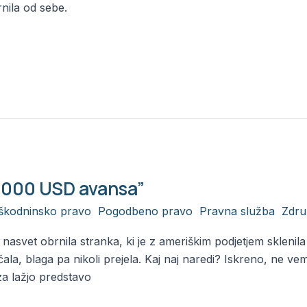
rnila od sebe.
0.000 USD avansa”
škodninsko pravo
,
Pogodbeno pravo
,
Pravna služba
,
Zdru
 nasvet obrnila stranka, ki je z ameriškim podjetjem skleni
la, blaga pa nikoli prejela. Kaj naj naredi? Iskreno, ne vem
za lažjo predstavo