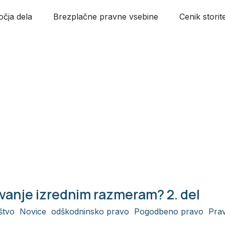
čja dela
Brezplačne pravne vsebine
Cenik storit
godba
ovanje izrednim razmeram? 2. del
štvo
,
Novice
,
odškodninsko pravo
,
Pogodbeno pravo
,
Pra