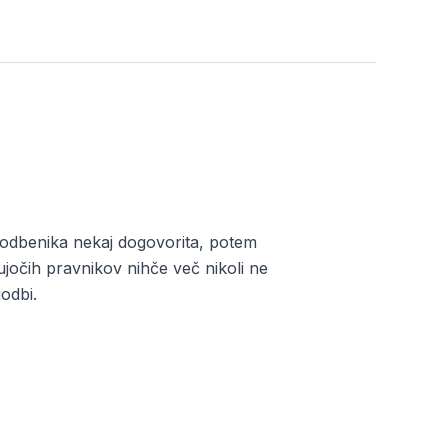
odbenika nekaj dogovorita, potem
ujočih pravnikov nihče več nikoli ne
odbi.