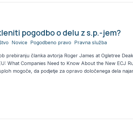
kleniti pogodbo o delu z s.p.-jem?
štvo
,
Novice
,
Pogodbeno pravo
,
Pravna služba
/
Alja
ob prebiranju članka avtorja Roger James at Ogletree Deak
he EU: What Companies Need to Know About the New ECJ Ruli
) je sploh mogoče, da podjetje za opravo določenega dela na