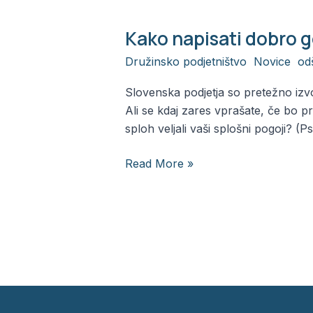
Kako napisati dobro
Kako
napisati
Družinsko podjetništvo
,
Novice
,
od
dobro
gospodarsko
Slovenska podjetja so pretežno izv
pogodbo?
Ali se kdaj zares vprašate, če bo 
sploh veljali vaši splošni pogoji? (P
Read More »