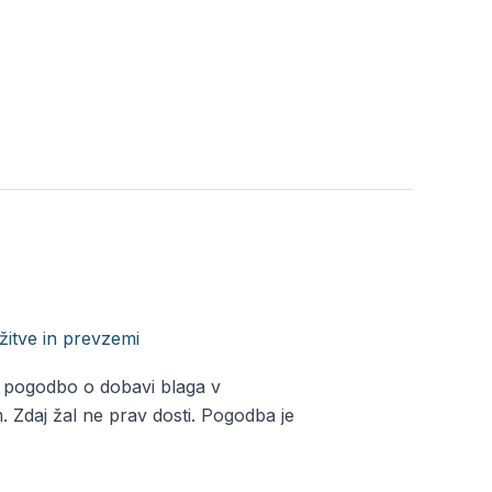
žitve in prevzemi
/
Alja
la pogodbo o dobavi blaga v
. Zdaj žal ne prav dosti. Pogodba je