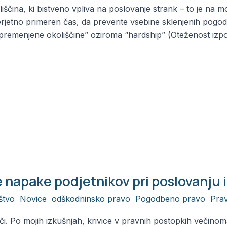
ščina, ki bistveno vpliva na poslovanje strank – to je na 
verjetno primeren čas, da preverite vsebine sklenjenih pogod
 “spremenjene okoliščine” oziroma “hardship” (Oteženost izp
napake podjetnikov pri poslovanju i
štvo
,
Novice
,
odškodninsko pravo
,
Pogodbeno pravo
,
Pra
. Po mojih izkušnjah, krivice v pravnih postopkih večinoma 