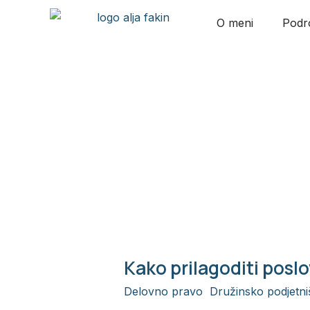
Skip
O meni
Podro
to
content
gospodarska po
Kako prilagoditi posl
Kako
prilagoditi
Delovno pravo
,
Družinsko podjetni
poslovanje