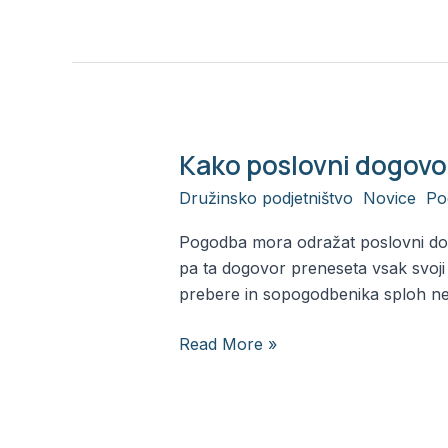
nepoštenega
pogajalca
Kako poslovni dogovo
Kako
poslovni
Družinsko podjetništvo
,
Novice
,
Po
dogovor
oblikujem
Pogodba mora odražat poslovni dog
v
pa ta dogovor preneseta vsak svoji 
pogodbo?
prebere in sopogodbenika sploh ne 
Read More »