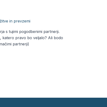
žitve in prevzemi
/
Alja
 s tujimi pogodbenimi partnerji.
 katero pravo bo veljalo? Ali bodo
mačimi partnerji)