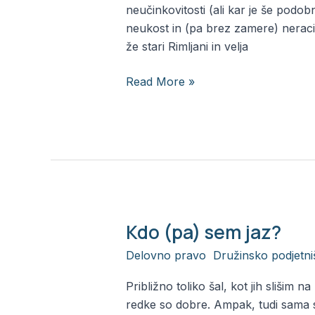
pri
neučinkovitosti (ali kar je še pod
poslovanju
neukost in (pa brez zamere) neraci
in
že stari Rimljani in velja
rešitve
zanje
Read More »
Kdo (pa) sem jaz?
Kdo
(pa)
Delovno pravo
,
Družinsko podjetni
sem
jaz?
Približno toliko šal, kot jih slišim 
redke so dobre. Ampak, tudi sama 