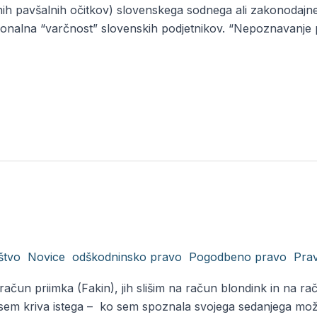
obnih pavšalnih očitkov) slovenskega sodnega ali zakonodaj
onalna “varčnost” slovenskih podjetnikov. “Nepoznavanje pr
štvo
,
Novice
,
odškodninsko pravo
,
Pogodbeno pravo
,
Pra
na račun priimka (Fakin), jih slišim na račun blondink in na r
sem kriva istega – ko sem spoznala svojega sedanjega moža