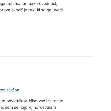
nega sistema, ampak nevednost,
ava škodi” je rek, ki so ga uvedli
vna služba
/
Alja
ačun odvetnikov. Niso vse izvirne in
, sem se najprej norčevala iz