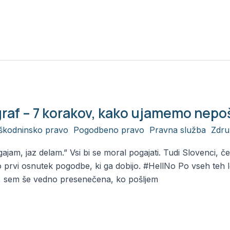
igraf – 7 korakov, kako ujamemo nep
škodninsko pravo
,
Pogodbeno pravo
,
Pravna služba
,
Zdru
ajam, jaz delam.” Vsi bi se moral pogajati. Tudi Slovenci, č
jo prvi osnutek pogodbe, ki ga dobijo. #HellNo Po vseh teh l
ec, sem še vedno presenečena, ko pošljem