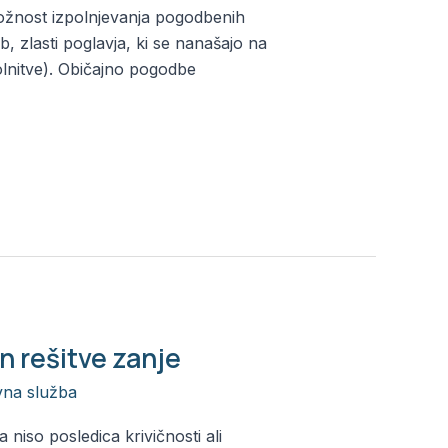
možnost izpolnjevanja pogodbenih
b, zlasti poglavja, ki se nanašajo na
olnitve). Običajno pogodbe
n rešitve zanje
vna služba
/
Alja
niso posledica krivičnosti ali